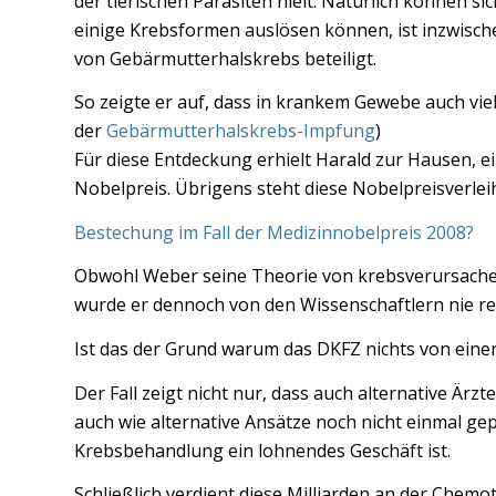
der tierischen Parasiten hielt. Natürlich können si
einige Krebsformen auslösen können, ist inzwische
von Gebärmutterhalskrebs beteiligt.
So zeigte er auf, dass in krankem Gewebe auch vie
der
Gebärmutterhalskrebs-Impfung
)
Für diese Entdeckung erhielt Harald zur Hausen, 
Nobelpreis. Übrigens steht diese Nobelpreisverle
Bestechung im Fall der Medizinnobelpreis 2008?
Obwohl Weber seine Theorie von krebsverursachend
wurde er dennoch von den Wissenschaftlern nie reha
Ist das der Grund warum das DKFZ nichts von eine
Der Fall zeigt nicht nur, dass auch alternative Ärz
auch wie alternative Ansätze noch nicht einmal gep
Krebsbehandlung ein lohnendes Geschäft ist.
Schließlich verdient diese Milliarden an der Chem