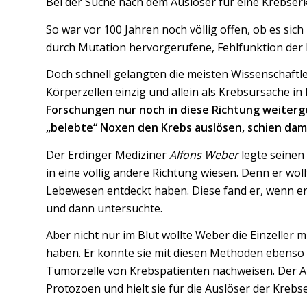
Bei der Suche nach dem Auslöser für eine Krebser
So war vor 100 Jahren noch völlig offen, ob es sic
durch Mutation hervorgerufene, Fehlfunktion der 
Doch schnell gelangten die meisten Wissenschaftle
Körperzellen einzig und allein als Krebsursache 
Forschungen nur noch in diese Richtung weiterg
„belebte“ Noxen den Krebs auslösen, schien dami
Der Erdinger Mediziner
Alfons Weber
legte seinen
in eine völlig andere Richtung wiesen. Denn er wol
Lebewesen entdeckt haben. Diese fand er, wenn er 
und dann untersuchte.
Aber nicht nur im Blut wollte Weber die Einzeller
haben. Er konnte sie mit diesen Methoden ebenso
Tumorzelle von Krebspatienten nachweisen. Der Arz
Protozoen und hielt sie für die Auslöser der Kreb