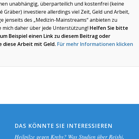
men unabhängig, überparteilich und kostenfrei (keine
é Gräber) investiere allerdings viel Zeit, Geld und Arbeit,
e jenseits des „Medizin-Mainstreams“ anbieten zu
e mich daher über jede Unterstützung!
Helfen Sie bitte
zum Beispiel einen Link zu diesem Beitrag oder
 diese Arbeit mit Geld.
Für mehr Informationen klicken
DAS KÖNNTE SIE INTERESSIEREN
Heilpilze gegen Krebs? Was Studien über Reishi,